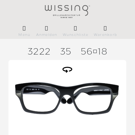
Menü
Anmelden
Wunschliste
Warenkorb
3222
35
5618