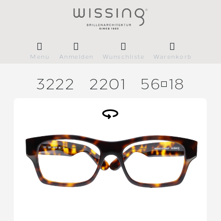
Menü
Anmelden
Wunschliste
Warenkorb
3222
2201
5618