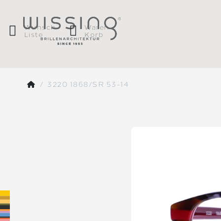
Wunsch
Waren
Liste
Korb
3220 1868/SR 53-14