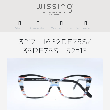
Menü
Anmelden
Wunschliste
Warenkorb
3217
1682RE75S/
35RE75S
5213