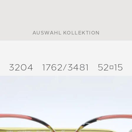
AUSWAHL KOLLEKTION
3204
1762/
3481
5215