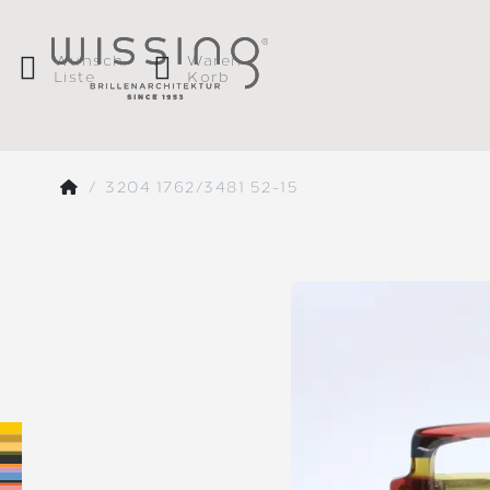
Wunsch
Waren
Liste
Korb
3204 1762/3481 52-15