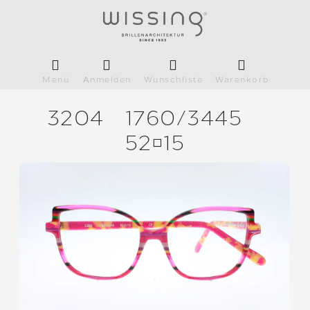
Menü
Anmelden
Wunschliste
Warenkorb
3204
1760/
3445
5215