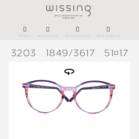
Menü
Anmelden
Wunschliste
Warenkorb
3203
1849/
3617
5117