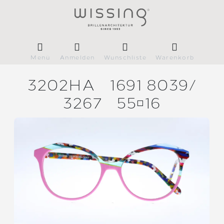
Menü
Anmelden
Wunschliste
Warenkorb
3202HA
1691 8039/
3267
5516