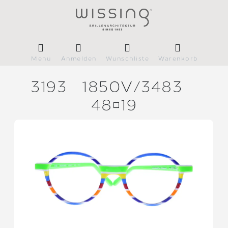
Menü
Anmelden
Wunschliste
Warenkorb
3193
1850V/
3483
4819