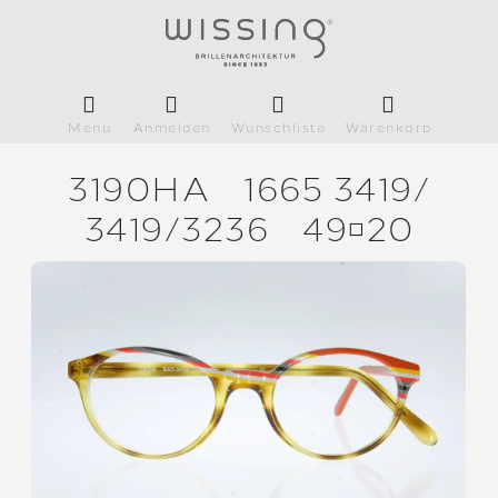
Menü
Anmelden
Wunschliste
Warenkorb
3190HA
1665 3419/
3419/
3236
4920