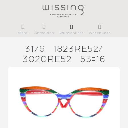
Menü
Anmelden
Wunschliste
Warenkorb
3176
1823RE52/
3020RE52
5316