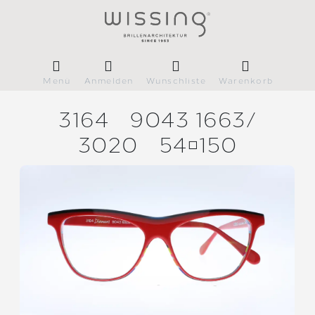
Menü
Anmelden
Wunschliste
Warenkorb
3164
9043 1663/
3020
54150