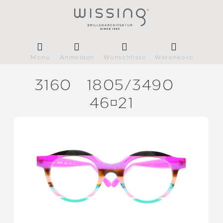
Menü
Anmelden
Wunschliste
Warenkorb
3160
1805/
3490
4621