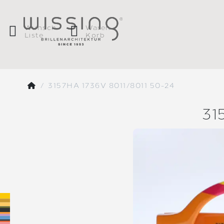
Wunsch
Waren
Liste
Korb
3157HA 1736V 8011/8011 50-24
31