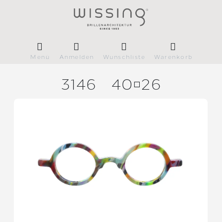
Menü
Anmelden
Wunschliste
Warenkorb
3146
4026