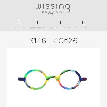
Menü
Anmelden
Wunschliste
Warenkorb
3146
4026