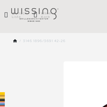
Wunsch
Waren
Liste
Korb
3146 1896/3691 42-26