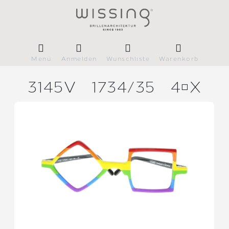
Menü
Anmelden
Wunschliste
Warenkorb
3145V
1734/
35
4X