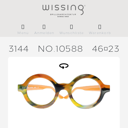
Menü
Anmelden
Wunschliste
Warenkorb
3144
NO.10588
4623