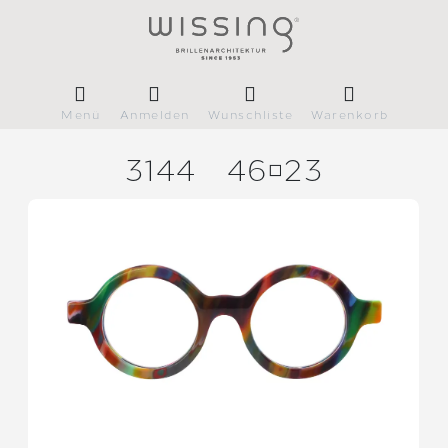
Menü
Anmelden
Wunschliste
Warenkorb
3144
4623