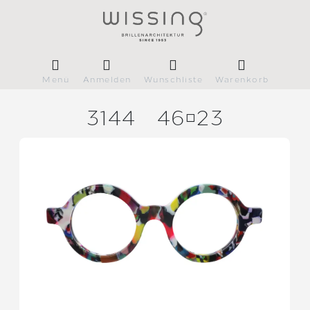
Menü
Anmelden
Wunschliste
Warenkorb
3144
4623