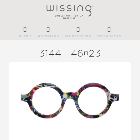
Menü
Anmelden
Wunschliste
Warenkorb
3144
4623