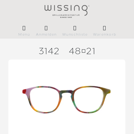
Menü
Anmelden
Wunschliste
Warenkorb
3142
4821