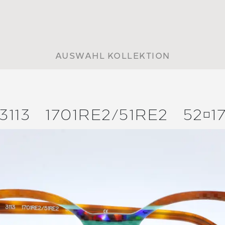
AUSWAHL KOLLEKTION
3113
1701RE2/
51RE2
521