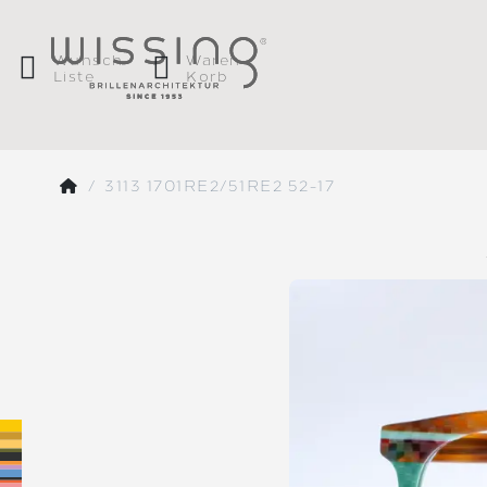
Wunsch
Waren
Liste
Korb
3113 1701RE2/51RE2 52-17