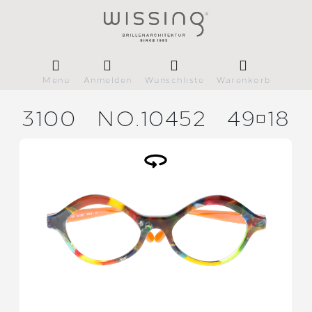
Menü
Anmelden
Wunschliste
Warenkorb
3100
NO.10452
4918