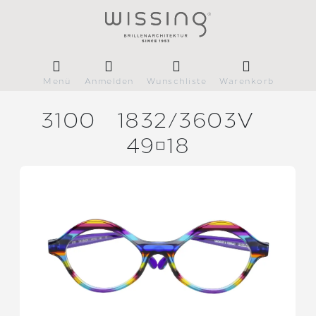
Menü
Anmelden
Wunschliste
Warenkorb
3100
1832/
3603V
4918