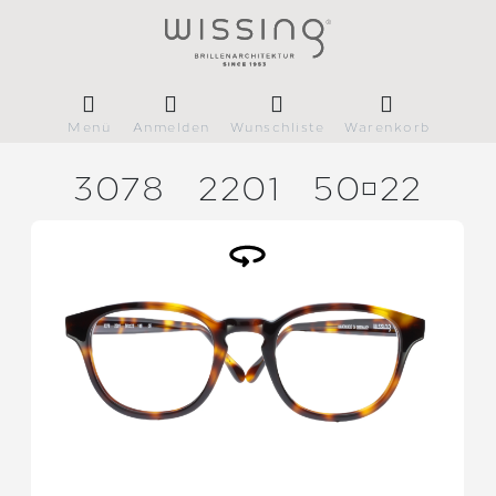
Menü
Anmelden
Wunschliste
Warenkorb
3078
2201
5022