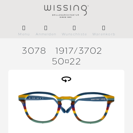
Menü
Anmelden
Wunschliste
Warenkorb
3078
1917/
3702
5022