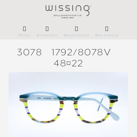
Menü
Anmelden
Wunschliste
Warenkorb
3078
1792/
8078V
4822