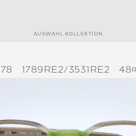
AUSWAHL KOLLEKTION
78
1789RE2/
3531RE2
48