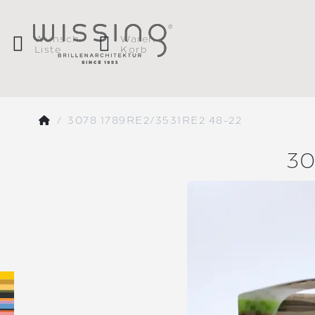
Wunsch
Waren
Liste
Korb
3078 1789RE2/3531RE2 48-22
30