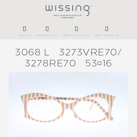
Menü
Anmelden
Wunschliste
Warenkorb
3068 L
3273VRE70/
3278RE70
5316