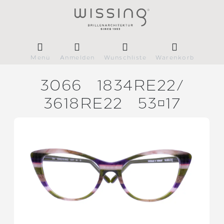
Menü
Anmelden
Wunschliste
Warenkorb
3066
1834RE22/
3618RE22
5317