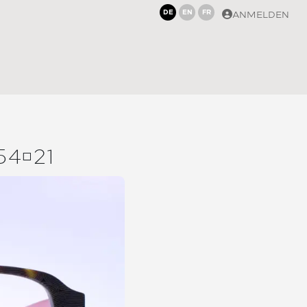
DE
EN
FR
ANMELDEN
5421