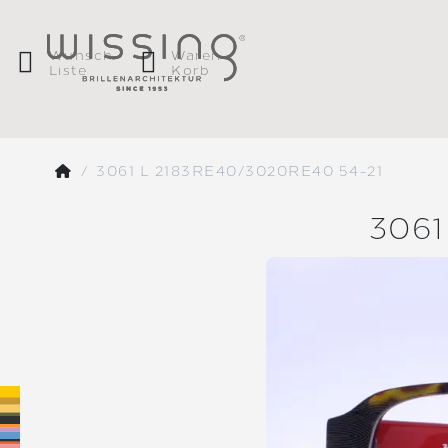
Wunsch
Waren
Liste
Korb
3061 L 2183RE40/3020RE40 54-21
3061