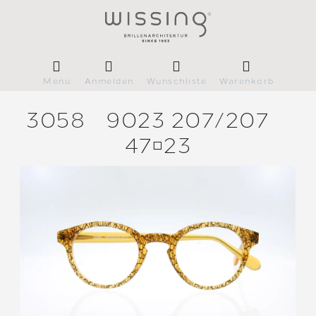
Menü
Anmelden
Wunschliste
Warenkorb
3058
9023 207/
207
4723