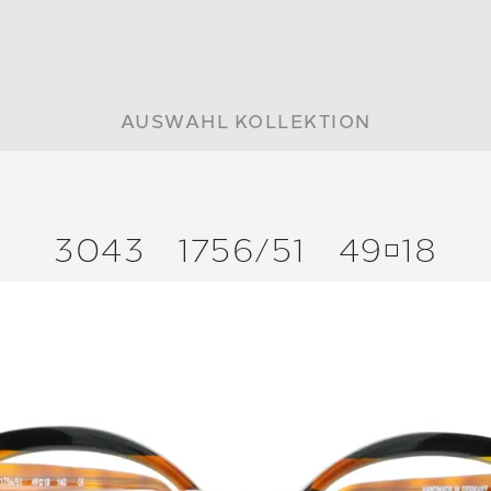
AUSWAHL KOLLEKTION
3043
1756/
51
4918