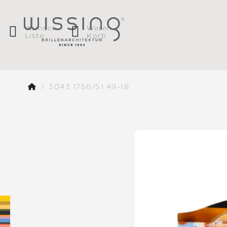
Wunsch
Waren
Liste
Korb
3043 1756/51 49-18