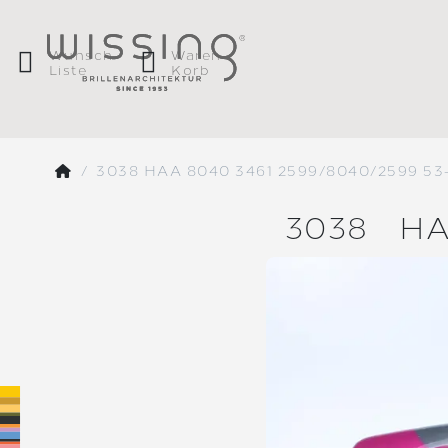
Wunsch
Waren
Liste
Korb
3038 HAA 8040 3461 2599/8040/2599 53
3038
HA