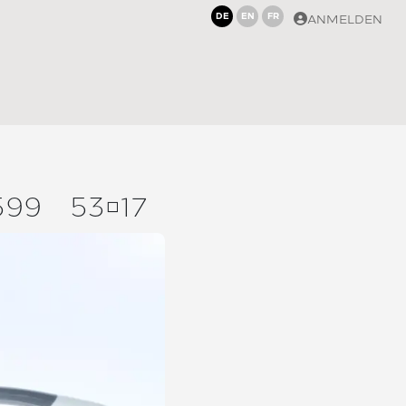
DE
EN
FR
ANMELDEN
599
5317