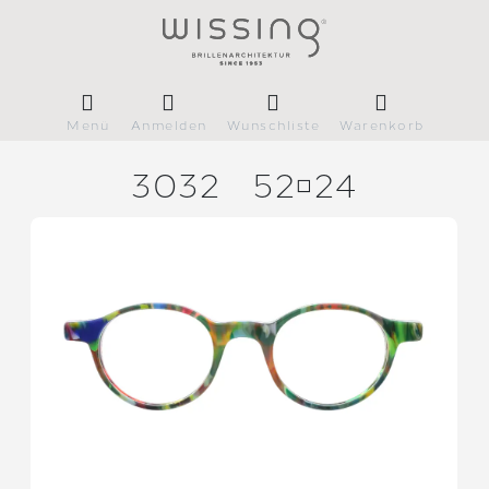
Menü
Anmelden
Wunschliste
Warenkorb
3032
5224