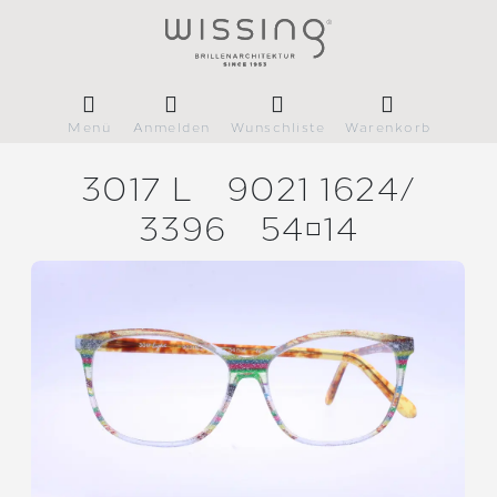
Menü
Anmelden
Wunschliste
Warenkorb
3017 L
9021 1624/
3396
5414