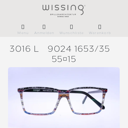
Menü
Anmelden
Wunschliste
Warenkorb
3016 L
9024 1653/
35
5515