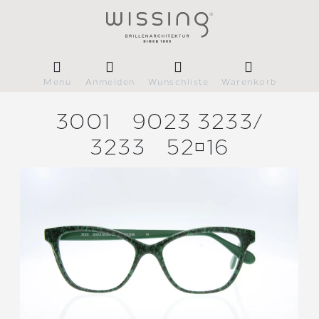
Menü
Anmelden
Wunschliste
Warenkorb
3001
9023 3233/
3233
5216