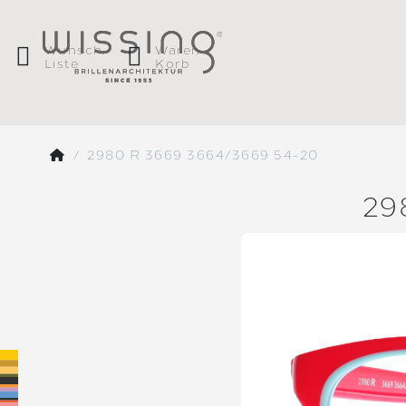
Wunsch
Waren
Liste
Korb
2980 R 3669 3664/3669 54-20
29