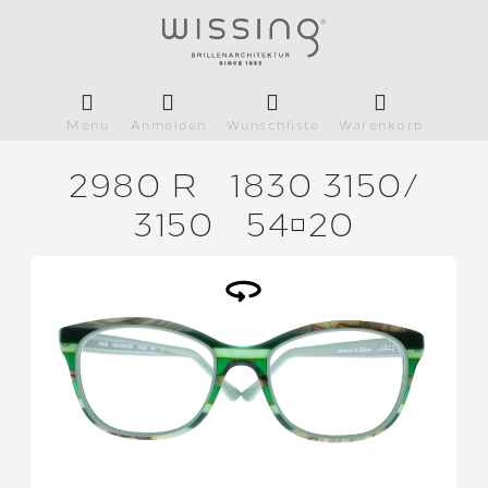
Menü
Anmelden
Wunschliste
Warenkorb
2980 R
1830 3150/
3150
5420