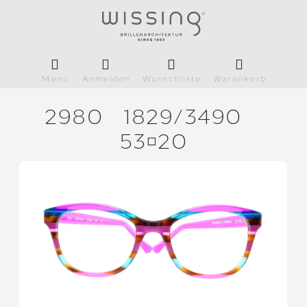
Menü
Anmelden
Wunschliste
Warenkorb
2980
1829/
3490
5320