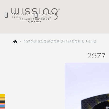
Wunsch
Waren
Liste
Korb
2977 2183 3150RE18/2183RE18 54-16
2977