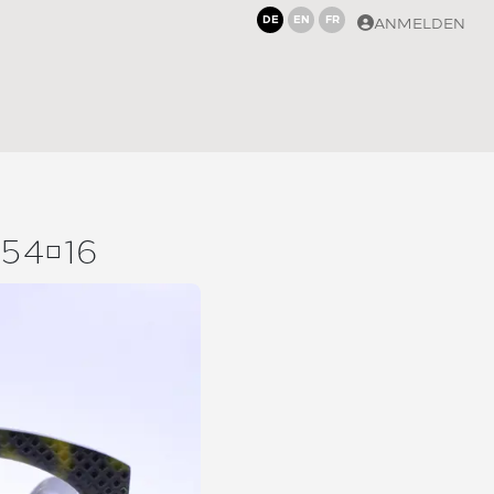
DE
EN
FR
ANMELDEN
5416