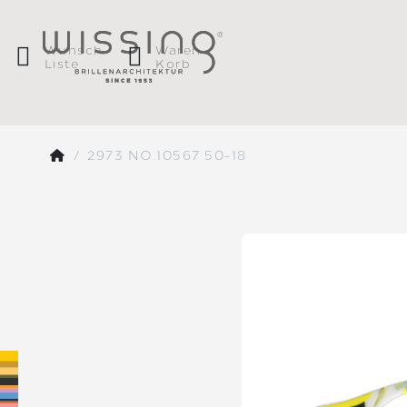
Wunsch
Waren
Liste
Korb
2973 NO.10567 50-18