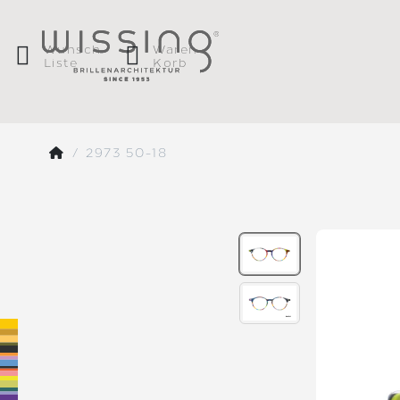
Wunsch
Waren
Liste
Korb
2973 50-18