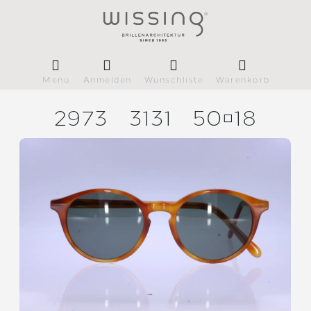
Menü
Anmelden
Wunschliste
Warenkorb
2973
3131
5018