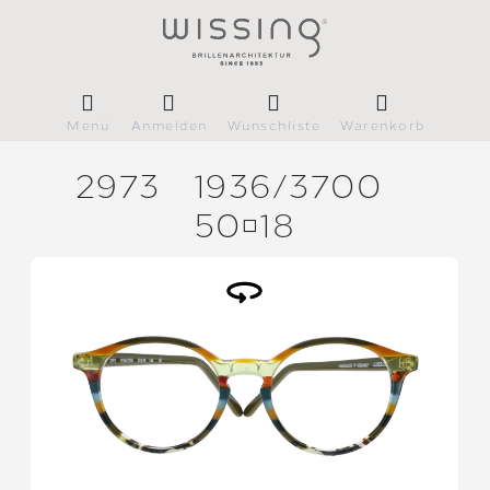
Menü
Anmelden
Wunschliste
Warenkorb
2973
1936/
3700
5018