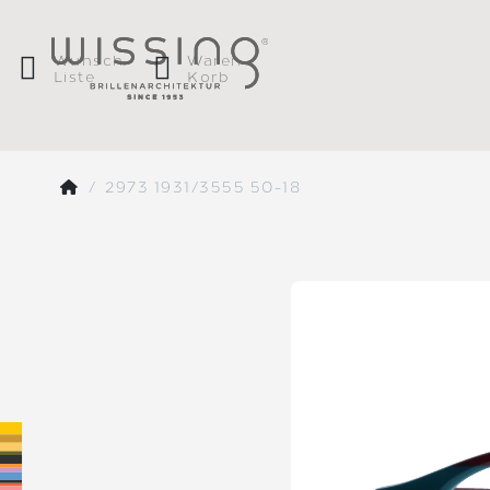
Wunsch
Waren
Liste
Korb
2973 1931/3555 50-18