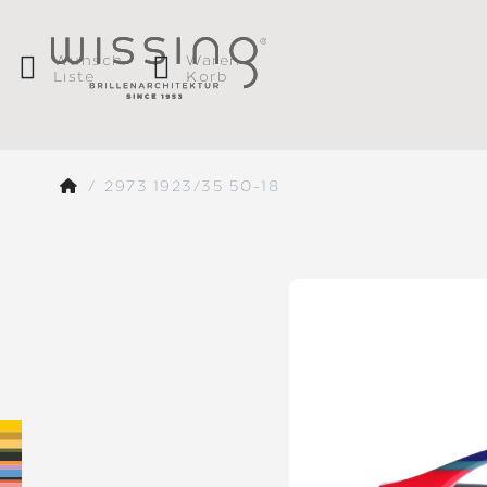
Wunsch
Waren
Liste
Korb
2973 1923/35 50-18