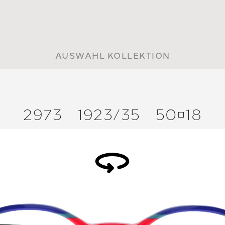
AUSWAHL KOLLEKTION
2973
1923/
35
5018